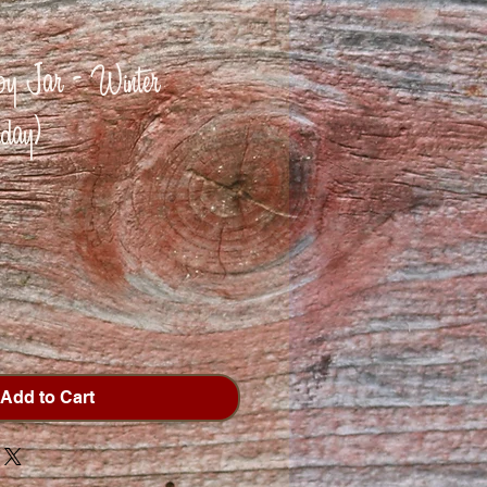
y Jar - Winter
day)
Add to Cart